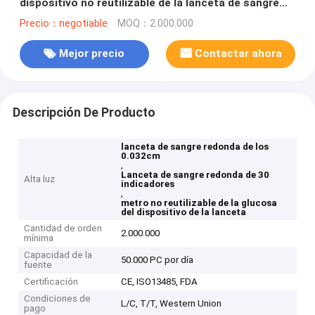
dispositivo no reutilizable de la lanceta de sangre
para el metro de la glucosa
Precio：negotiable
MOQ：2.000.000
Mejor precio
Contactar ahora
Descripción De Producto
lanceta de sangre redonda de los
0.032cm
,
Lanceta de sangre redonda de 30
Alta luz
indicadores
,
metro no reutilizable de la glucosa
del dispositivo de la lanceta
Cantidad de orden
2.000.000
mínima
Capacidad de la
50.000 PC por día
fuente
Certificación
CE, ISO13485, FDA
Condiciones de
L/C, T/T, Western Union
pago