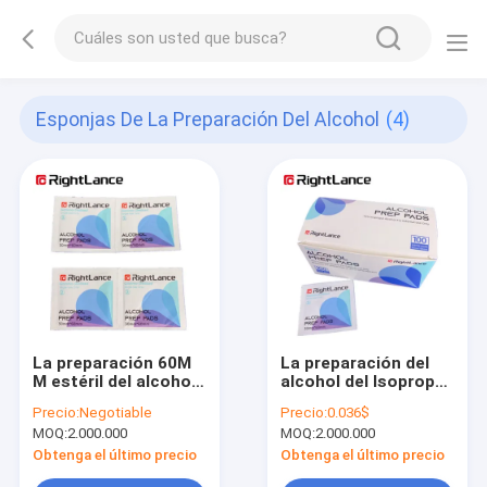
Esponjas De La Preparación Del Alcohol
(4)
La preparación 60M
La preparación del
M estéril del alcohol
alcohol del Isopropyl
de 30M M limpia la
los 4.3in los 5.9in del
Precio:
Negotiable
Precio:
0.036$
preparación médica
70% limpia los
MOQ:
2.000.000
MOQ:
2.000.000
no tejida del alcohol
cojines de limpieza
rellena el Odm
Obtenga el último precio
Obtenga el último precio