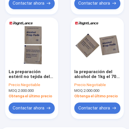
Contactar ahora
Contactar ahora
La preparación
la preparación del
estéril no tejida del
alcohol de 1kg el 70%
alcohol rellena el
Isopropy limpia los
Precio:
Negotiable
Precio:
Negotiable
Isopropyl Unscented
cojines del alcohol
MOQ:
2.000.000
MOQ:
2.000.000
ISO13485 de las
de 60m m para la
esponjas el 70%
limpieza
Obtenga el último precio
Obtenga el último precio
Contactar ahora
Contactar ahora