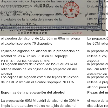
dispositivo médico disponible de las lancetas de
dispositivo L
sangre de 22G 2.5M M para la piel de la puntura
Diabate ajust
independientemente
Lanceta sin d
OEM disponible disponible gamma del acero
Lite del estil
inoxidable de la lanceta de sangre de la
profundidad
esterilización 25G 0.7oz
Cojines de algodón del alcohol
Cojines de l
el algodón del alcohol de 1kg 30m m 60m m rellena
La preparació
el alcohol isopropilo 70 disponible
los 6CM relle
cojines de algodón del alcohol de la preparación del
la preparación
alcohol de los 4.3in los 5.9in en el Isopropyl
rellena el coj
ISO13485 de las heridas el 70%
esponja
El algodón unisex del alcohol de los 3CM los 6CM
la preparació
rellena medio de los cojines de la preparación del
los 6cm rellen
alcohol
esterilización
Los cojines de algodón estéril no tejidos del alcohol
la preparaci
de los 3CM limpian el alcohol isopropilo 70 FDA
rellena la pr
alcohol para 
Esponjas de la preparación del alcohol
Piezas del m
La preparación 60M M estéril del alcohol de 30M M
el metro de l
limpia la preparación médica no tejida del alcohol
dispositivo re