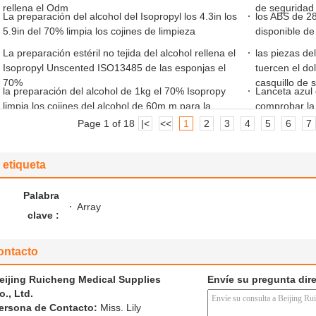
rellena el Odm
de seguridad
La preparación del alcohol del Isopropyl los 4.3in los
los ABS de 28
5.9in del 70% limpia los cojines de limpieza
disponible de
La preparación estéril no tejida del alcohol rellena el
las piezas de
Isopropyl Unscented ISO13485 de las esponjas el
tuercen el dol
70%
casquillo de 
la preparación del alcohol de 1kg el 70% Isopropy
Lanceta azul
limpia los cojines del alcohol de 60m m para la
comprobar la
limpieza
Needle
Page 1 of 18
|<
<<
1
2
3
4
5
6
7
etiqueta
Palabra
Array
clave :
ontacto
eijing Ruicheng Medical Supplies
Envíe su pregunta dir
o., Ltd.
ersona de Contacto:
Miss. Lily