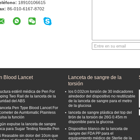
eléfono:
18910106615
ax:
86-010-6167-8702
n Blood Lancet
Lanceta de sangre de la
torsión
ructura estéril médica de Pen For
los 0.032cm torsión de 30 indicadores
ping Two Rail de la lanceta de la
alrededor del dispositivo no reutilizable
uridad del ABS
de la lanceta de sangre para el metro
de la glucosa
lanceta Pen Type Blood Lancet For
cometer de Aumtomatic Plainless
lanceta de sangre plástica del top del
ulsa la función
tirón de la torsión de 26G 0.45m m
disponible para la glucosa
gún expulse la lanceta de sangre
nca para Sugar Testing Needle Pen
Dispositivo blanco de la lanceta de
sangre del FDA PP para el
 Reasable sin dolor del 10cm que
equipamiento médico de Sterlie de la