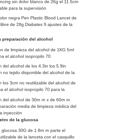
ancing sin dolor blanco de 26g el 11.5cm
able para la supervisión
olor negra Pen Plastic Blood Lancet de
o libre de 28g Diabates 9 ajustes de la
a preparación del alcohol
n de limpieza del alcohol de 1KG 5ml
na el alcohol isopropilo 70
 del alcohol de los 4.3in los 5.9in
ín no tejido disponible del alcohol de la
n los 3cm no reutilizable del alcohol de
a el alcohol isopropilo 70 para la
ón del alcohol de 30m m x de 60m m
eparación media de limpieza médica del
la inyección
etro de la glucosa
a glucosa 30G de 1.8m m parte el
utilizable de la lanceta con el casquillo