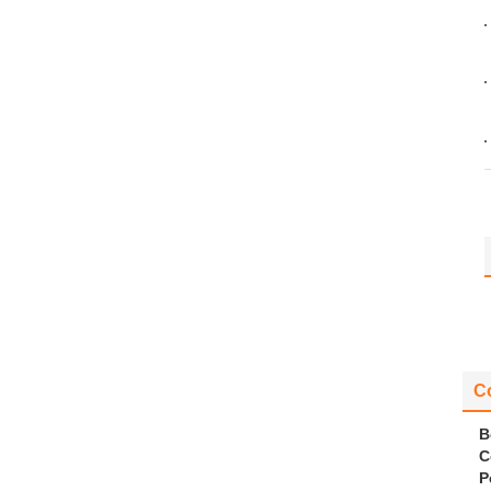
C
B
C
P