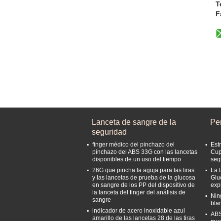
T
F
Lanceta de sangre de la
Pe
seguridad
finger médico del pinchazo del
Est
pinchazo del ABS 33G con las lancetas
Cup
disponibles de un uso del tiempo
seg
26G que pincha la aguja para las tiras
La 
y las lancetas de prueba de la glucosa
Glu
en sangre de los PP del dispositivo de
exp
la lanceta del finger del análisis de
Nin
sangre
bla
indicador de acero inoxidable azul
ABS
amarillo de las lancetas 28 de las tiras