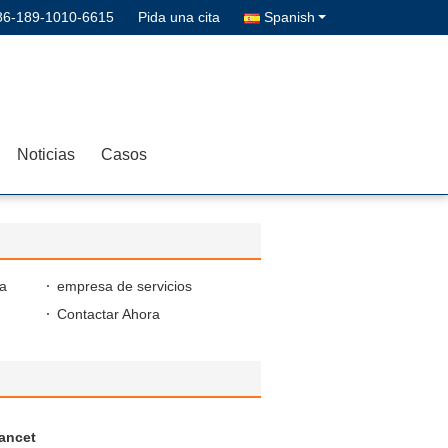
86-189-1010-6615
Pida una cita
Spanish
Noticias
Casos
ía
empresa de servicios
Contactar Ahora
ancet