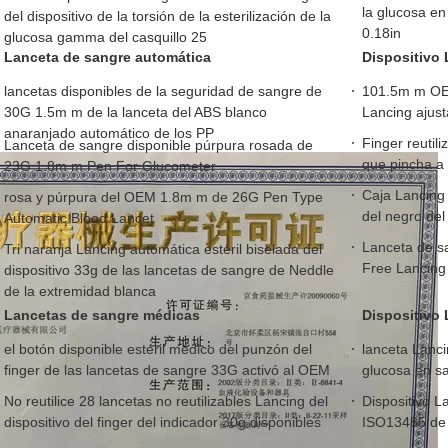
la glucosa en
del dispositivo de la torsión de la esterilización de la
0.18in
glucosa gamma del casquillo 25
Lanceta de sangre automática
Dispositivo 
lancetas disponibles de la seguridad de sangre de
101.5m m OEM
30G 1.5m m de la lanceta del ABS blanco
Lancing ajust
anaranjado automático de los PP
Finger reutil
Lanceta de sangre disponible púrpura rosada de
que pincha a
23G 1.8m m Pen For Glucometer
Caja Lancing 
rosa y púrpura del OEM 1.8m m de 26G Pen Type
del negro del
Automatic Blood Lancet
Lanceta de s
Tri naranja Lancing automática estéril biselada del
Free Lancing 
dispositivo 33g de las lancetas de sangre de Neddle
de la extremidad blanca
Lancetas de sangre médicas
Dispositivo 
el botón disponible estéril médico del punzón del
lanceta Lanci
finger de las lancetas de sangre 33G activó al OEM
glucosa en sa
No reutilice 28 lancetas no reutilizables Lancing del
Dispositivo L
dispositivo del finger del indicador 30g disponibles
ISO13485 de l