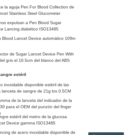
ice la aguja Pen For Blood Collection de
ncet Stainless Steel Glucometer
os expulsan a Pen Blood Sugar
ce Lancing diabético ISO13485
en Blood Lancet Device automático 109m
ector de Sugar Lancet Device Pen With
del gris el 10.5cm del blanco del ABS
angre estéril
 inoxidable disponible estéril de las
a lanceta de sangre de 21g los 0.5CM
amma de la lanceta del indicador de la
n 30 para el OEM del punzón del finger
s
ngre estéril del metro de la glucosa
cet Device gamma ISO13485
ancing de acero inoxidable disponible de