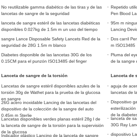
No reutilizable gamma diabético de las tiras y de las
Repetido util
lancetas de sangre de la seguridad
Pen Blood La
lanceta de sangre estéril de las lancetas diabéticas
95m m ningun
disponibles 0.027kg de 1.5m m un uso del tiempo
Lancing Devi
sangre Lance Disposable Safety Lancets Red de la
Dos carril P
seguridad de 28G 1.5m m blanco
m ISO13485
Diabetes disponible de las lancetas 30G de los
Pluma del ey
0.15CM para el punzón ISO13485 del finger
de la sangre 
Lanceta de sangre de la torsión
Lanceta de s
Lancetas de sangre estéril disponibles azules de la
aguja de acero
torsión 30g de Wathet para la prueba de la glucosa
lancetas de l
en sangre
Dispositivo g
26G acero inoxidable Lancing de las lancetas del
esterilizació
dispositivo de la colección de la sangre del auto
de la diabete
0.45m m Sterlie
lanceta de sa
Lancetas disponibles verdes planas estéril 28g I de
30G Ray Lan
la lanceta de sangre de la torsión para la supervisión
de la glucosa
dispositivo L
Indicador plástico Lancing de la lanceta de sangre