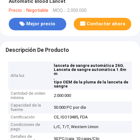
Automatic Blood Lancet
Precio：Negotiable
MOQ：2.000.000
Mejor precio
Contactar ahora
Descripción De Producto
,
lanceta de sangre automática 26G
Lanceta de sangre automática 1.8m
m
Alta luz
,
tipo OEM de la pluma de la lanceta de
sangre
Cantidad de orden
2.000.000
mínima
Capacidad de la
50.000 PC por día
fuente
Certificación
CE, ISO13485, FDA
Condiciones de
L/C, T/T, Western Union
pago
Detalles de
50 PC/caja, 10 cajas/Ctn