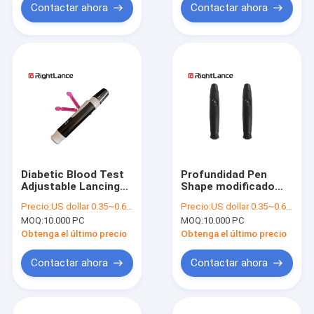
Contactar ahora
Contactar ahora
Diabetic Blood Test
Profundidad Pen
Adjustable Lancing
Shape modificado
Device Pen Type RC-
para requisitos
Precio:
US dollar 0.35~0.6 per pcs
Precio:
US dollar 0.35~0.6 per pcs
AD-VIU
particulares
MOQ:
10.000 PC
MOQ:
10.000 PC
ajustable del
dispositivo de la
Obtenga el último precio
Obtenga el último precio
lanceta de la
diabetes del Odm
Contactar ahora
Contactar ahora