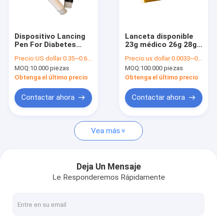
Viaje de la fábrica
Control de calidad
Dispositivo Lancing
Lanceta disponible
Pen For Diabetes
23g médico 26g 28g
Éntrenos en contacto con
Blood Lancet del
30g de la seguridad
Precio:
US dollar 0.35~0.6 per pcs
Precio:
us dollar 0.0033~0.0038 per pcs
diabético plástico de
de la colección de la
MOQ:
10.000 piezas
MOQ:
100.000 piezas
1.5M M
sangre
Noticias
Obtenga el último precio
Obtenga el último precio
Casos
Contactar ahora
Contactar ahora
Pida una cita
Vea más
Lanceta de sangre de la seguridad
Deja Un Mensaje
Le Responderemos Rápidamente
Pen Blood Lancet
Lanceta de sangre de la torsión