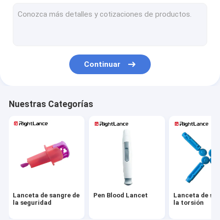
Lanceta de sangre estéril
Lanceta de sangre automática
Dispositivo Lancing ajustable
Continuar
Lancetas de sangre médicas
Dispositivo Lancing sin dolor
Nuestras Categorías
Cojines de algodón del alcohol
Cojines de la preparación del alcohol
Esponjas de la preparación del alcohol
Piezas del metro de la glucosa
Lanceta de sangre de
Pen Blood Lancet
Lanceta de sa
la seguridad
la torsión