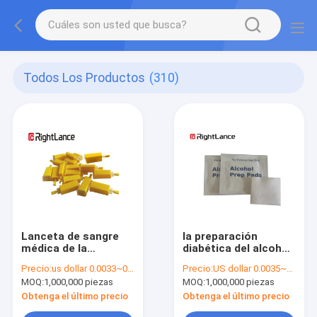
Todos Los Productos
(310)
Lanceta de sangre
la preparación
médica de la
diabética del alcohol
seguridad de la clase
de las fuentes de
Precio:
us dollar 0.0033~0.0038 per pcs
Precio:
US dollar 0.0035~0.0040
de producto II 21g
30x60m m rellena la
MOQ:
1,000,000 piezas
MOQ:
1,000,000 piezas
disponible 28g 30g
aprobación del Ce
automática
Obtenga el último precio
Obtenga el último precio