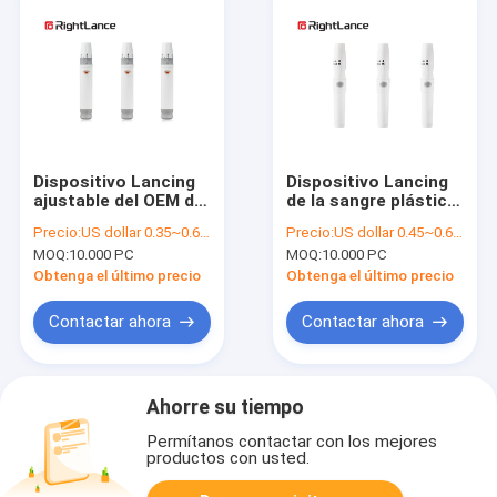
Dispositivo Lancing
Dispositivo Lancing
ajustable del OEM de
de la sangre plástica
la sangre médica con
sin dolor del ABS
Precio:
US dollar 0.35~0.6 per pcs
Precio:
US dollar 0.45~0.6 per pcs
la función del
para Sugar Testing
MOQ:
10.000 PC
MOQ:
10.000 PC
eyector
Obtenga el último precio
Obtenga el último precio
Contactar ahora
Contactar ahora
Ahorre su tiempo
Permítanos contactar con los mejores
productos con usted.