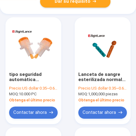
Dar su requisito
tipo seguridad
Lanceta de sangre
automática
esterilizada normal
profesional de 28g
de la torsión 30g
Precio:
US dollar 0.35~0.6 per pcs
Precio:
US dollar 0.35~0.6 per pcs
30g de la lanceta de
disponible 26g
MOQ:
10.000 PC
MOQ:
1,000,000 piezas
sangre de la torsión
médica
Obtenga el último precio
Obtenga el último precio
Contactar ahora
Contactar ahora