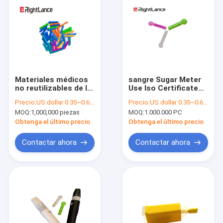
Materiales médicos
sangre Sugar Meter
no reutilizables de la
Use Iso Certificate
lanceta estéril
de la prueba del uno
Precio:
US dollar 0.35~0.6 per pcs
Precio:
US dollar 0.35~0.6 per pcs
disponible del
mismo de la lanceta
MOQ:
1,000,000 piezas
MOQ:
1.000.000 PC
casquillo 21g de la
de la torsión 28g
torsión multicolores
Obtenga el último precio
Obtenga el último precio
Contactar ahora
Contactar ahora
Hogar
Productos
Sobre nosotros